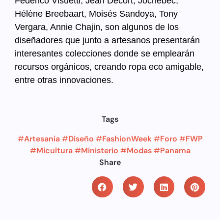
Federico Visuetti, Jean Decort, Jochebec,
Hélène Breebaart, Moisés Sandoya, Tony
Vergara, Annie Chajin, son algunos de los
diseñadores que junto a artesanos presentarán
interesantes colecciones donde se emplearán
recursos orgánicos, creando ropa eco amigable,
entre otras innovaciones.
Tags
#
Artesania
#
Diseño
#
FashionWeek
#
Foro
#
FWP
#
Micultura
#
Ministerio
#
Modas
#
Panama
Share