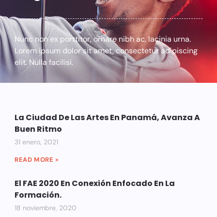
Nunc non ex porttitor, ornare nibh ac, lacinia urna.
Lorem ipsum dolor sit amet, consectetur adipiscing
elit. Nulla facilisi.
La Ciudad De Las Artes En Panamá, Avanza A
Buen Ritmo
31 enero, 2021
READ MORE »
El FAE 2020 En Conexión Enfocado En La
Formación.
18 noviembre, 2020