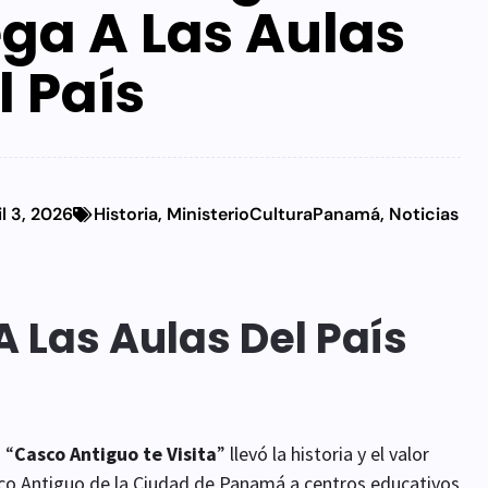
ega A Las Aulas
l País
il 3, 2026
Historia
,
MinisterioCulturaPanamá
,
Noticias
 Las Aulas Del País
 “
Casco Antiguo te Visita
” llevó la historia y el valor
co Antiguo de la Ciudad de Panamá a centros educativos