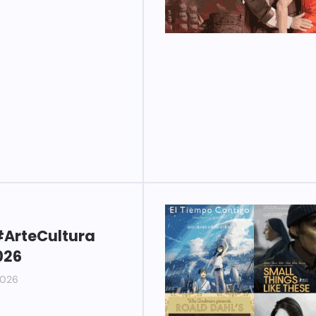
ArteCultura
026
2026