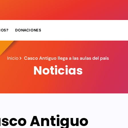
MOS?
DONACIONES
Inicio
Casco Antiguo llega a las aulas del país
Noticias
sco Antiguo