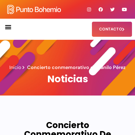
CONTACTO
Inicio
Concierto conmemorativo de Danilo Pérez
Noticias
Concierto
Conmemorativo De