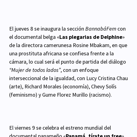
El jueves 8 se inaugura la sección
BannabáFem
con
el documental belga «
Las plegarias de
Delphine
»
de la directora camerunesa Rosine Mbakam, en que
una prostituta africana se confiesa
frente a la
cámara, lo cual será el punto de partida del diálogo
“Mujer de todos lados”
, con un enfoque
interseccional de la igualdad, con Lucy Cristina Chau
(arte), Richard Morales (economía),
Chevy Solís
(feminismo) y Gume Florez Murillo (racismo).
El viernes 9 se celebra el estreno mundial del
documental panameño «
Panamá, tírate un free
»