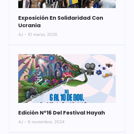
Exposición En Solidaridad Con
Ucrania
AJ
10 marzo, 2025
Edición N°16 Del Festival Hayah
AJ
6 noviembre, 2024