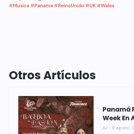
#
Musica
#
Panama
#
ReinoUnido
#
UK
#
Wales
Otros Artículos
Panamá 
Week En 
AJ
6 agosto, 