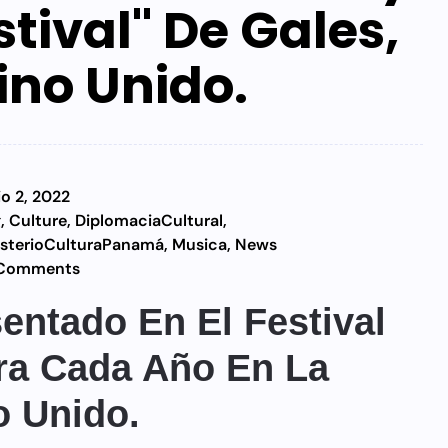
stival" De Gales,
ino Unido.
io 2, 2022
g
,
Culture
,
DiplomaciaCultural
,
isterioCulturaPanamá
,
Musica
,
News
Comments
ntado En El Festival
bra Cada Año En La
o Unido.