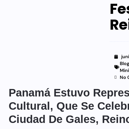
Fe
Re
jun
Blo
Min
No 
Panamá Estuvo Represe
Cultural, Que Se Cele
Ciudad De Gales, Rein