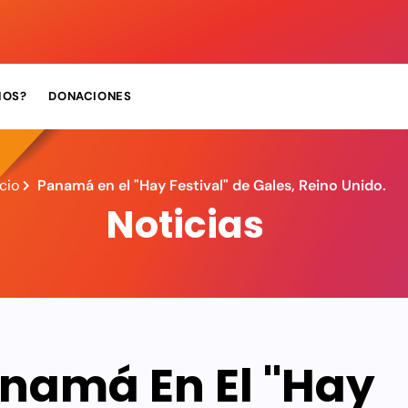
MOS?
DONACIONES
icio
Panamá en el "Hay Festival" de Gales, Reino Unido.
Noticias
namá En El "Hay