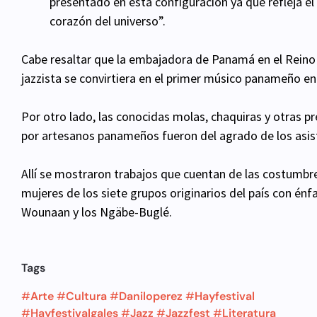
presentado en esta configuración ya que refleja
corazón del universo”.
Cabe resaltar que la embajadora de Panamá en el Reino 
jazzista se convirtiera en el primer músico panameño en 
Por otro lado, las conocidas molas, chaquiras y otras p
por artesanos panameños fueron del agrado de los asist
Allí se mostraron trabajos que cuentan de las costumbre
mujeres de los siete grupos originarios del país con énf
Wounaan y los Ngäbe-Buglé.
Tags
#
Arte
#
Cultura
#
Daniloperez
#
Hayfestival
#
Hayfestivalgales
#
Jazz
#
Jazzfest
#
Literatura