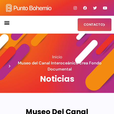
CONTACTO
Inicio
Museo del Canal Interoceánico crea Fondo
Documental
Noticias
Museo Del Canal