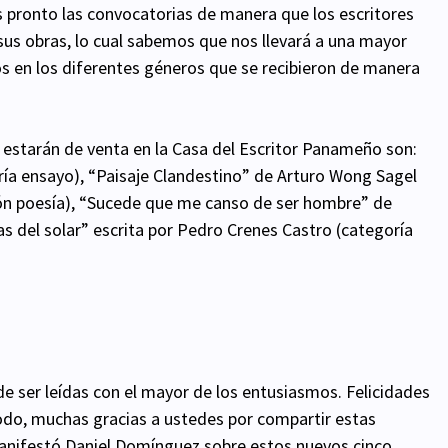
s pronto las convocatorias de manera que los escritores
us obras, lo cual sabemos que nos llevará a una mayor
rios en los diferentes géneros que se recibieron de manera
 estarán de venta en la Casa del Escritor Panameño son:
ría ensayo), “Paisaje Clandestino” de Arturo Wong Sagel
ión poesía), “Sucede que me canso de ser hombre” de
s del solar” escrita por Pedro Crenes Castro (categoría
 ser leídas con el mayor de los entusiasmos. Felicidades
todo, muchas gracias a ustedes por compartir estas
 manifestó Daniel Domínguez sobre estos nuevos cinco