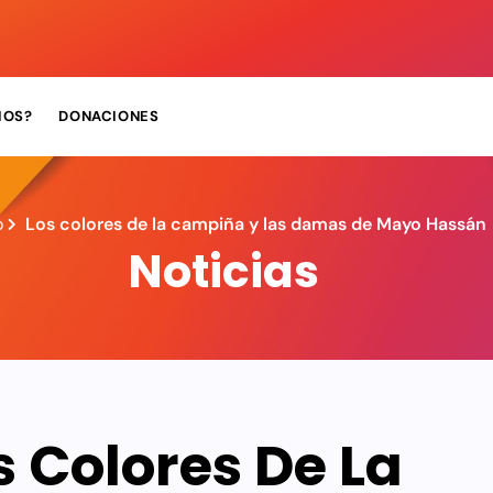
MOS?
DONACIONES
o
Los colores de la campiña y las damas de Mayo Hassán
Noticias
s Colores De La