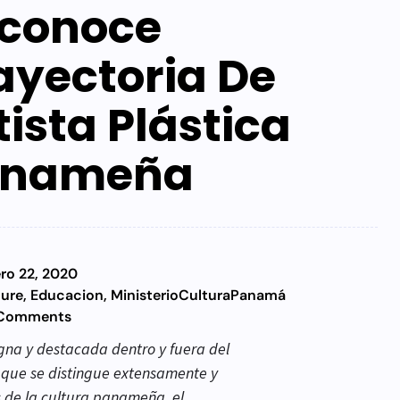
conoce
ayectoria De
tista Plástica
anameña
ro 22, 2020
ture
,
Educacion
,
MinisterioCulturaPanamá
Comments
igna y destacada dentro y fuera del
a que se distingue extensamente y
 de la cultura panameña, el