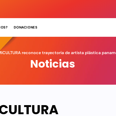
MOS?
DONACIONES
ICULTURA reconoce trayectoria de artista plástica pana
Noticias
CULTURA