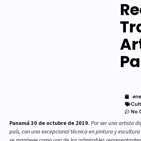
Re
Tr
Ar
P
ene
Cul
No 
Panamá 30 de octubre de 2019.
Por ser una artista d
país, con una excepcional técnica en pintura y escultur
se mantiene como una de las admirables representantes