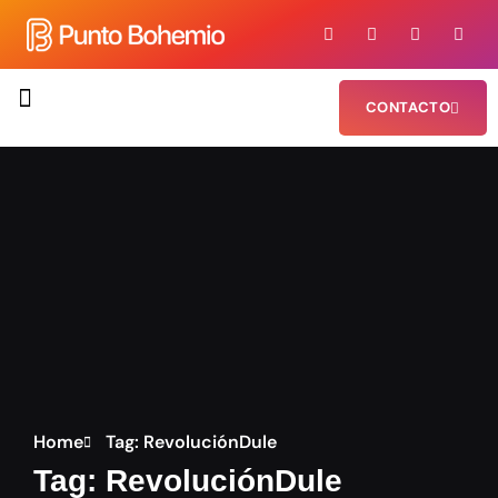
CONTACTO
¿QUIÉNES SOMOS?
Home
Tag: RevoluciónDule
Tag: RevoluciónDule