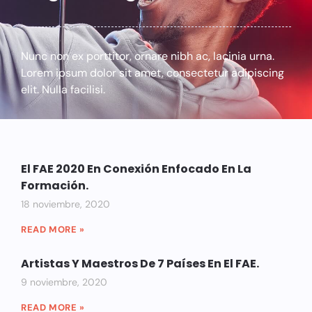
Nunc non ex porttitor, ornare nibh ac, lacinia urna.
Lorem ipsum dolor sit amet, consectetur adipiscing
elit. Nulla facilisi.
El FAE 2020 En Conexión Enfocado En La
Formación.
18 noviembre, 2020
READ MORE »
Artistas Y Maestros De 7 Países En El FAE.
9 noviembre, 2020
READ MORE »