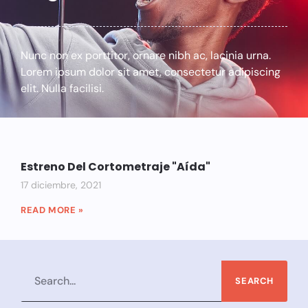
Nunc non ex porttitor, ornare nibh ac, lacinia urna.
Lorem ipsum dolor sit amet, consectetur adipiscing
elit. Nulla facilisi.
Estreno Del Cortometraje "Aída"
17 diciembre, 2021
READ MORE »
SEARCH